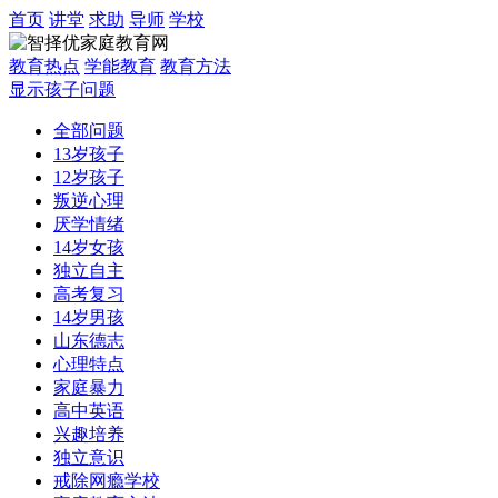
首页
讲堂
求助
导师
学校
教育热点
学能教育
教育方法
显示孩子问题
全部问题
13岁孩子
12岁孩子
叛逆心理
厌学情绪
14岁女孩
独立自主
高考复习
14岁男孩
山东德志
心理特点
家庭暴力
高中英语
兴趣培养
独立意识
戒除网瘾学校