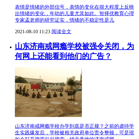
表情是情绪的外部信号，表情的变化在很大程度上反映
出情绪的变化，年幼的儿童尤其如此。智择优教育心理
专家孟老师的研究证实，情绪的不稳定性是儿
2021-08-10 11:23
阅读全文
山东济南戒网瘾学校被强令关闭，为
何网上还能看到他们的广告？
山东济南戒网瘾学校办学到底是否正规？之前的虐待学
生实践爆发后，学校被相关政府单位责令整顿，可是现