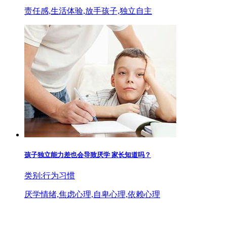
责任感,生活体验,放手孩子,独立自主
孩子独立能力差也会导致厌学 家长知道吗？
类别:行为习惯
厌学情绪,焦虑心理,自卑心理,依赖心理