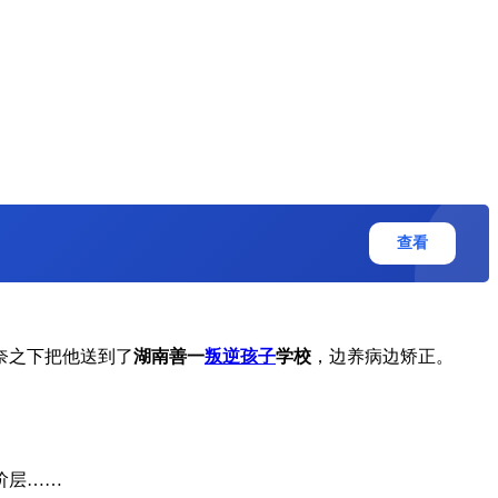
查看
奈之下把他送到了
湖南善一
叛逆孩子
学校
，边养病边矫正。
阶层……