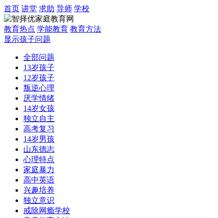
首页
讲堂
求助
导师
学校
教育热点
学能教育
教育方法
显示孩子问题
全部问题
13岁孩子
12岁孩子
叛逆心理
厌学情绪
14岁女孩
独立自主
高考复习
14岁男孩
山东德志
心理特点
家庭暴力
高中英语
兴趣培养
独立意识
戒除网瘾学校