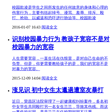
校园欺凌是学生之间所发生的任何故意的身体和心理的
伤害行为，主要包括起绰号、谩骂、羞辱、排斥、殴
打、抢劫、以威逼和恐吓进行胁迫等。校园欺凌
2016-01-07 16:43
阅读全文
识别校园暴力行为 教孩子宽容不是对
校园暴力的宽容
人生需要宽容，一直生活在仇恨里，是对自己生命的不
负责。但是，你更需要教给孩子的是，我们的宽容不是
对暴力的宽容。
2015-12-09 14:04
阅读全文
涨见识 初中女生太邋遢遭室友暴打
近日，荣昌区法院审理了一起健康权纠纷案件，多名初
中女学生共同殴打另一名女生兰兰，导致其伤残。而这
一事件的起因，竟是兰兰在住校期间因不注重