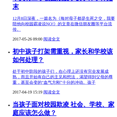
末
12月8日深夜，一篇名为《每对母子都是生死之交，我要
陪他向校园霸凌说NO!》的文章在微信朋友圈等平台流
传。
2017-05-26 09:00
阅读全文
初中孩子打架需重视，家长和学校该
如何处理？
处于初中阶段的孩子们，在心理上还没有完全发展成
熟，而且开始有自己的主见和想法，渴望得到父母的尊
重，甚至会变的“血气方刚”十分的冲动。孩子
2017-04-19 15:19
阅读全文
当孩子面对校园欺凌 社会、学校、家
庭应该怎么做？