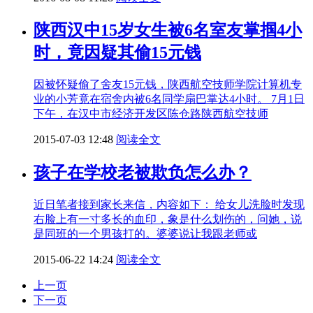
陕西汉中15岁女生被6名室友掌掴4小
时，竟因疑其偷15元钱
因被怀疑偷了舍友15元钱，陕西航空技师学院计算机专
业的小芳竟在宿舍内被6名同学扇巴掌达4小时。 7月1日
下午，在汉中市经济开发区陈仓路陕西航空技师
2015-07-03 12:48
阅读全文
孩子在学校老被欺负怎么办？
近日笔者接到家长来信，内容如下： 给女儿洗脸时发现
右脸上有一寸多长的血印，象是什么划伤的，问她，说
是同班的一个男孩打的。婆婆说让我跟老师或
2015-06-22 14:24
阅读全文
上一页
下一页