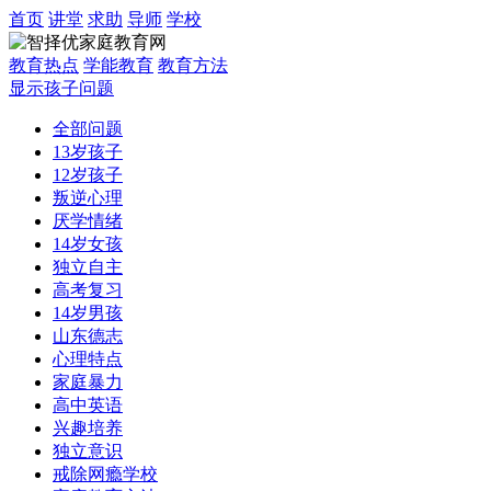
首页
讲堂
求助
导师
学校
教育热点
学能教育
教育方法
显示孩子问题
全部问题
13岁孩子
12岁孩子
叛逆心理
厌学情绪
14岁女孩
独立自主
高考复习
14岁男孩
山东德志
心理特点
家庭暴力
高中英语
兴趣培养
独立意识
戒除网瘾学校